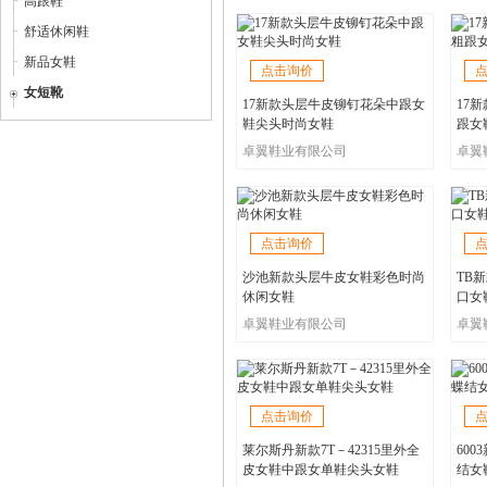
高跟鞋
舒适休闲鞋
新品女鞋
点击询价
女短靴
17新款头层牛皮铆钉花朵中跟女
17
鞋尖头时尚女鞋
跟女
卓翼鞋业有限公司
卓翼
点击询价
沙池新款头层牛皮女鞋彩色时尚
TB
休闲女鞋
口女
卓翼鞋业有限公司
卓翼
点击询价
莱尔斯丹新款7T－42315里外全
60
皮女鞋中跟女单鞋尖头女鞋
结女